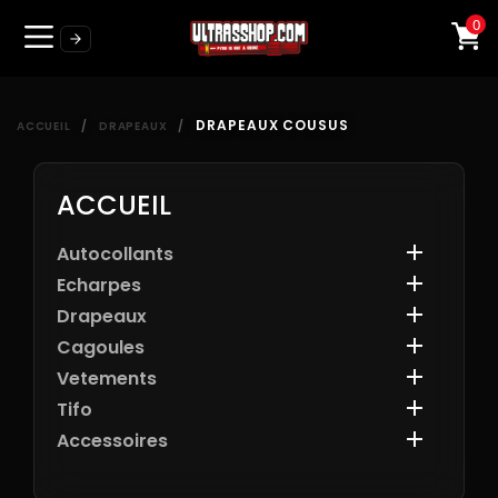
0
DRAPEAUX COUSUS
ACCUEIL
DRAPEAUX
ACCUEIL

Autocollants

Echarpes

Drapeaux

Cagoules

Vetements

Tifo

Accessoires