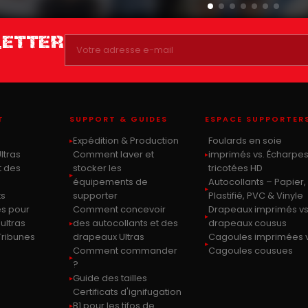
LETTER
T
SUPPORT & GUIDES
ESPACE SUPPORTER
Expédition & Production
Foulards en soie
ltras
Comment laver et
imprimés vs. Écharpe
t des
stocker les
tricotées HD
équipements de
Autocollants – Papier,
ts
supporter
Plastifié, PVC & Vinyle
es pour
Comment concevoir
Drapeaux imprimés vs
ultras
des autocollants et des
drapeaux cousus
Tribunes
drapeaux Ultras
Cagoules imprimées v
Comment commander
Cagoules cousues
?
Guide des tailles
Certificats d'ignifugation
B1 pour les tifos de