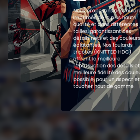
Nous proposons des foular
imprimés de la plus haute
qualité et dans différentes
tailles, garantissant des
détails nets et des couleur
éclatantes. Nos foulards
tricotés (KNITTED HDC)
offrent la meilleure
reproduction des détails et
meilleure fidélité des coule
possible, pour un aspect et
toucher haut de gamme.