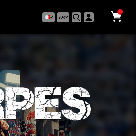
0
EUR
RPES