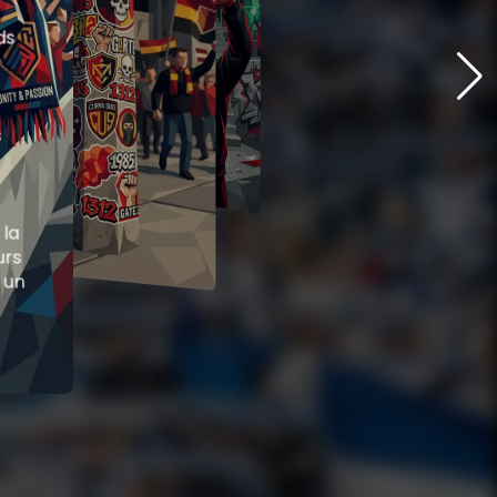
ds
s
 la
urs
 un