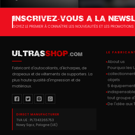
INSCRIVEZ-VOUS A LA NEWS
SOYEZ LE PREMIER À CONNAÎTRE LES NOUVEAUTÉS ET LES PROMOTIONS
LE FABRICAN
ULTRAS
SHOP
.COM
About us
Pourquoi les U
Fabricant d'autocollants, d'écharpes, de
collectionnen
drapeaux et de vêtements de supporters. La
objets
plus haute qualité d'impression et de
5 équipemen
matériaux.
indispensabl
tout groupe d'
De l'idée aux 
DIRECT MANUFACTURER
TVA UE : PL7343265753
Nowy Sącz, Pologne (UE)