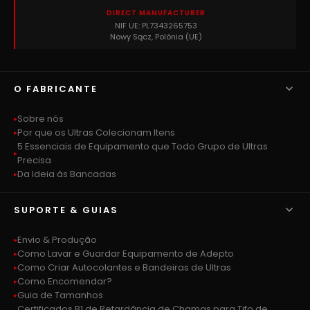
DIRECT MANUFACTURER
NIF UE: PL7343265753
Nowy Sącz, Polónia (UE)

O FABRICANTE
Sobre nós
Por que os Ultras Colecionam Itens
5 Essenciais de Equipamento que Todo Grupo de Ultras
Precisa
Da Ideia às Bancadas

SUPORTE & GUIAS
Envio & Produção
Como Lavar e Guardar Equipamento de Adepto
Como Criar Autocolantes e Bandeiras de Ultras
Como Encomendar?
Guia de Tamanhos
Certificados B1 de Retardância de Chamas para Tifo de