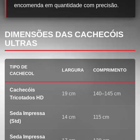
encomenda em quantidade com precisão.
DIMENSÕES DAS CACHECÓIS
ULTRAS
TIPO DE
LARGURA
COMPRIMENTO
F
CACHECOL
Cachecóis
+
19 cm
140–145 cm
Tricotados HD
p
Seda Impressa
+
14 cm
115 cm
(Std)
p
Seda Impressa
+