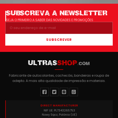
SUBSCREVA A NEWSLETTER
SEJA O PRIMEIRO A SABER DAS NOVIDADES E PROMOÇÕES
SUBSCREVER
ULTRAS
SHOP
.COM
Fabricante de autocolantes, cachecóis, bandeiras e roupa de
adepto. A mais alta qualidade de impressão e materiais.
DIRECT MANUFACTURER
NIF UE: PL7343265753
Nowy Sącz, Polónia (UE)