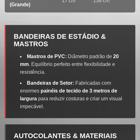
17 cm
138 cm
(Grande)
p
BANDEIRAS DE ESTÁDIO &
MASTROS
Mastros de PVC:
Diâmetro padrão de
20
mm
. Equilíbrio perfeito entre flexibilidade e
resistência.
Bandeiras de Setor:
Fabricadas com
enormes
painéis de tecido de 3 metros de
largura
para reduzir costuras e criar um visual
impecável.
AUTOCOLANTES & MATERIAIS