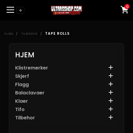
0
TAPE ROLLS
HJEM
TILBEHOR
HJEM

Klistremerker

Skjerf

Flagg

Balaclavaer

Klaer

Tifo

Tilbehor