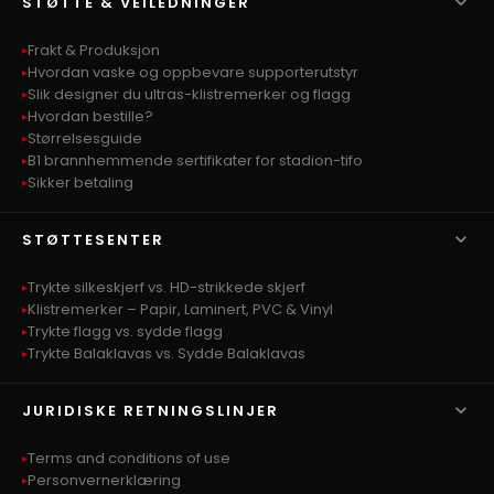

STØTTE & VEILEDNINGER
Frakt & Produksjon
Hvordan vaske og oppbevare supporterutstyr
Slik designer du ultras-klistremerker og flagg
Hvordan bestille?
Størrelsesguide
B1 brannhemmende sertifikater for stadion-tifo
Sikker betaling

STØTTESENTER
Trykte silkeskjerf vs. HD-strikkede skjerf
Klistremerker – Papir, Laminert, PVC & Vinyl
Trykte flagg vs. sydde flagg
Trykte Balaklavas vs. Sydde Balaklavas

JURIDISKE RETNINGSLINJER
Terms and conditions of use
Personvernerklæring