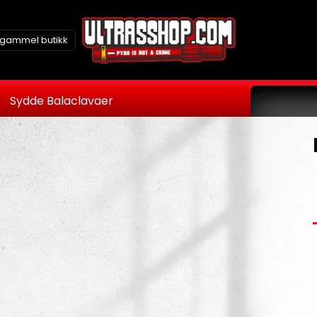
l gammel butikk
Sydde Balaclavaer