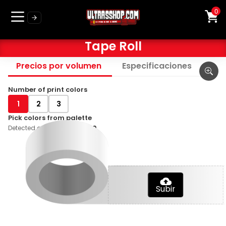
0
Tape Roll
Precios por volumen
Especificaciones
Number of print colors
1
2
3
Pick colors from palette
Detected colors in graphic:
0
Subir