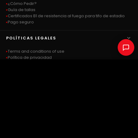
¿Cómo Pedir?
Guía de tallas
Certificados B1 de resistencia al fuego para tifo de estadio
Pago seguro

POLÍTICAS LEGALES
Terms and conditions of use
Política de privacidad
Política de cookies
€ 0.00
Política de entrega
COMPRAR AHORA
Política de devoluciones
-
+

CONTÁCTENOS
Contact us
Login
Registration
My account
Sitemap