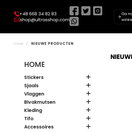
+48 668 34 82 83
Ga n
shop@ultrasshop.com
winke
NIEUWE PRODUCTEN
HOME
NIEUW
HOME

Stickers

Sjaals

Vlaggen

Bivakmutsen

Kleding

Tifo

Accessoires