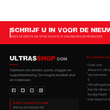
SCHRIJF U IN VOOR DE NIEU
WEES DE EERSTE DIE OP DE HOOGTE IS VAN NIEUWS EN PROMOTIES
DE FABRIKAN
ULTRAS
SHOP
.COM
Over ons
Waarom Ultra
Fabrikant van stickers, sjaals, vlaggen en
verzamelen
supporterskleding. De hoogste kwaliteit druk
5
en materialen.
Uitrustingsba
Die Elk Ultras
Nodig Heeft
Van Idee tot 
DIRECT MANUFACTURER
BTW EU: PL7343265753