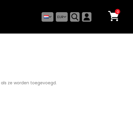
0
EUR
d als ze worden toegevoegd.