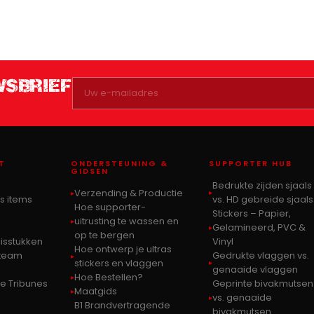
WSBRIEF
T
ONDERSTEUNING &
SUPPORTER HUB
GIDSEN
Bedrukte zijden sjaals
Verzending & Productie
s items
vs. HD gebreide sjaals
Hoe supporter-
Stickers – Papier,
uitrusting te wassen en
Gelamineerd, PVC &
op te bergen
sisstukken
Vinyl
Hoe ontwerp je ultras
-team
Gedrukte vlaggen vs.
stickers en vlaggen
genaaide vlaggen
Hoe Bestellen?
de Tribunes
Geprinte bivakmutsen
Maatgids
vs. genaaide
B1 Brandvertragende
bivakmutsen