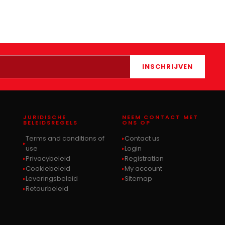
INSCHRIJVEN
JURIDISCHE
NEEM CONTACT MET
BELEIDSREGELS
ONS OP
Terms and conditions of
Contact us
use
Login
Privacybeleid
Registration
Cookiebeleid
My account
Leveringsbeleid
Sitemap
Retourbeleid