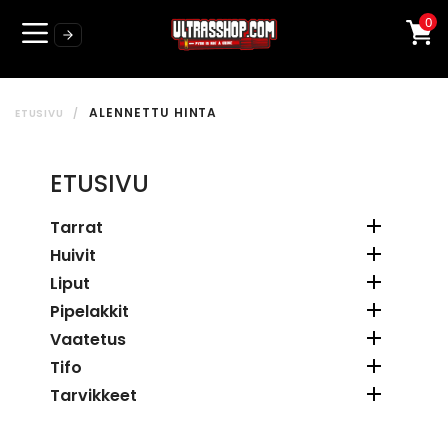
0
ALENNETTU HINTA
ETUSIVU
ETUSIVU

Tarrat

Huivit

Liput

Pipelakkit

Vaatetus

Tifo

Tarvikkeet