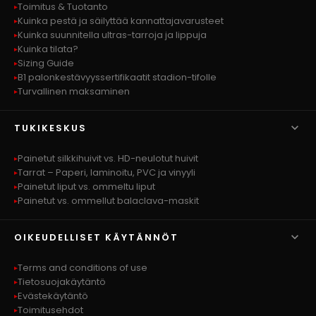
Toimitus & Tuotanto
Kuinka pestä ja säilyttää kannattajavarusteet
Kuinka suunnitella ultras-tarroja ja lippuja
Kuinka tilata?
Sizing Guide
B1 palonkestävyyssertifikaatit stadion-tifolle
Turvallinen maksaminen

TUKIKESKUS
Painetut silkkihuivit vs. HD-neulotut huivit
Tarrat – Paperi, laminoitu, PVC ja vinyyli
Painetut liput vs. ommeltu liput
Painetut vs. ommellut balaclava-maskit

OIKEUDELLISET KÄYTÄNNÖT
Terms and conditions of use
Tietosuojakäytäntö
Evästekäytäntö
Toimitusehdot