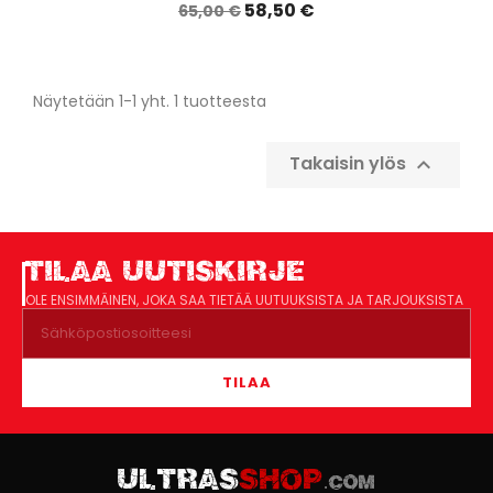
58,50 €
65,00 €
Näytetään 1-1 yht. 1 tuotteesta
Takaisin ylös

TILAA UUTISKIRJE
OLE ENSIMMÄINEN, JOKA SAA TIETÄÄ UUTUUKSISTA JA TARJOUKSISTA
TILAA
ULTRAS
SHOP
.COM