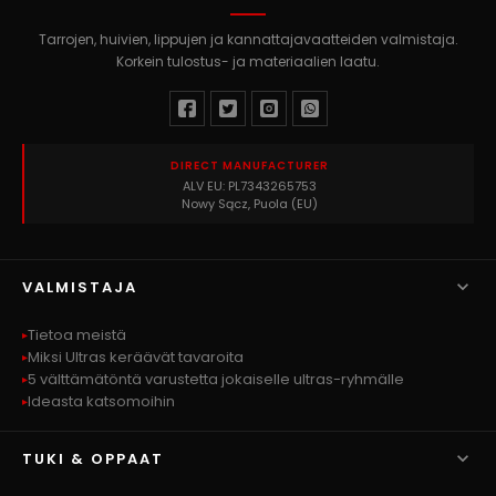
Tarrojen, huivien, lippujen ja kannattajavaatteiden valmistaja.
Korkein tulostus- ja materiaalien laatu.
DIRECT MANUFACTURER
ALV EU: PL7343265753
Nowy Sącz, Puola (EU)

VALMISTAJA
Tietoa meistä
Miksi Ultras keräävät tavaroita
5 välttämätöntä varustetta jokaiselle ultras-ryhmälle
Ideasta katsomoihin

TUKI & OPPAAT